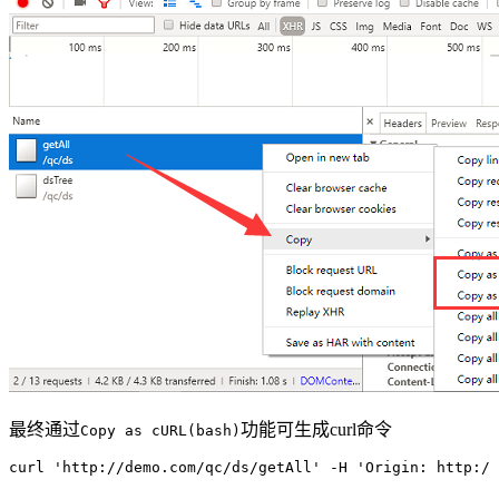
最终通过
功能可生成curl命令
Copy as cURL(bash)
curl 
'
http://demo.com/qc/ds/getAll
'
 -
H 
'
Origin: http://