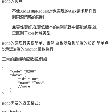
jsonp的优点
不像XMLHttpRequest对象实现的Ajax请求那样受
到同源策略的限制
兼容性更好,在更低版本的ie浏览器中都能兼容,这
里区别于cors跨域类型
jsonp的原理其实很简单，当然,这也涉及到前端的知识,简单点
说就是js端的function函数执行
正常的后端响应数据,例如：
{
    "code"
:
"
8200
"
,
    "data"
:
{
        "id"
:
"
100
"
,
        "name"
:
"
Test
"
        //more......
    }
}
jsonp需要的返回格式：
callback({