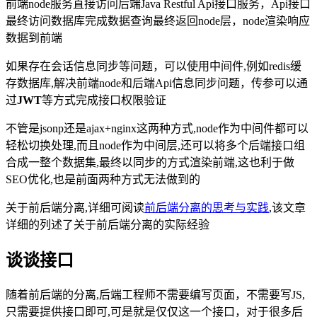
前端node服务直接访问后端Java Restful Api接口服务，Api接口
最终访问数据库完成数据查询最终返回node层，node渲染响应
数据到前端
如果存在会话信息同步等问题，可以使用中间件,例如redis缓
存数据库,解决前端node和后端Api信息同步问题，传参可以通
过
JWT
等方式完成接口权限验证
不管是jsonp还是ajax+nginx这两种方式,node作为中间件都可以
轻松切换处理,而且node作为中间层,还可以将多个后端接口组
合成一整个数据集,最终以同步的方式渲染前端,这也利于做
SEO优化,也是前面两种方式无法做到的
关于前后端分离,详细可阅读
前后端分离的思考与实践
,该文章
详细的列述了关于前后端分离的实际经验
谈谈接口
随着前后端的分离,后端工程师不需要编写页面，不需要写JS,
只需要提供接口即可,可是就是仅仅这一个接口，对于很多后