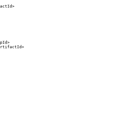
actId
>
pId
>
rtifactId
>