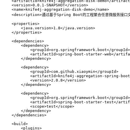
    <
artifactId
>
knife4j-aggregation-disk-demo
</
artifact
    <
version
>
0.0.1-SNAPSHOT
</
version
>
    <
name
>
knife4j-aggregation-disk-demo
</
name
>
    <
description
>
通过基于Spring Boot的工程聚合任意微服务接口
    <
properties
>
        <
java.version
>
1.8
</
java.version
>
    </
properties
>
    <
dependencies
>
        <
dependency
>
            <
groupId
>
org.springframework.boot
</
groupId
>
            <
artifactId
>
spring-boot-starter-web
</
artifa
        </
dependency
>
        <
dependency
>
            <
groupId
>
com.github.xiaoymin
</
groupId
>
            <
artifactId
>
knife4j-aggregation-spring-boo
            <
version
>
2.0.8
</
version
>
        </
dependency
>
        <
dependency
>
            <
groupId
>
org.springframework.boot
</
groupId
>
            <
artifactId
>
spring-boot-starter-test
</
artif
            <
scope
>
test
</
scope
>
        </
dependency
>
    </
dependencies
>
    <
build
>
        <
plugins
>