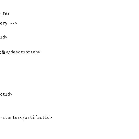
tId
>
ory -->
Id
>
文档
</
description
>
ctId
>
t-starter
</
artifactId
>