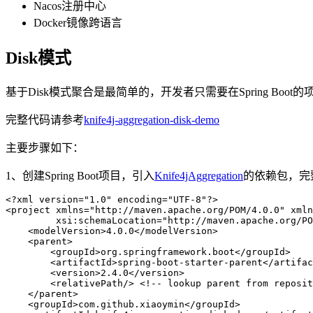
Nacos注册中心
Docker镜像跨语言
Disk模式
基于Disk模式聚合是最简单的，开发者只需要在Spring Boot
完整代码请参考
knife4j-aggregation-disk-demo
主要步骤如下：
1、创建Spring Boot项目，引入
Knife4jAggregation
的依赖包，完
<?
xml
 version
=
"
1.0
"
 encoding
=
"
UTF-8
"
?>
<
project
 xmlns
=
"
http://maven.apache.org/POM/4.0.0
"
 xmln
         xsi
:
schemaLocation
=
"
http://maven.apache.org/PO
    <
modelVersion
>
4.0.0
</
modelVersion
>
    <
parent
>
        <
groupId
>
org.springframework.boot
</
groupId
>
        <
artifactId
>
spring-boot-starter-parent
</
artifac
        <
version
>
2.4.0
</
version
>
        <
relativePath
/>
 <!-- lookup parent from reposit
    </
parent
>
    <
groupId
>
com.github.xiaoymin
</
groupId
>