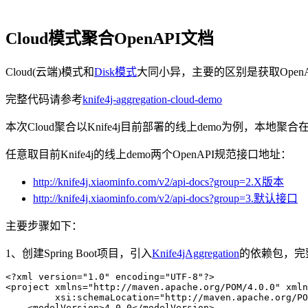
Cloud模式聚合OpenAPI文档
Cloud(云端)模式和
Disk模式
大同小异，主要的区别是获取Open
完整代码请参考
knife4j-aggregation-cloud-demo
本次Cloud聚合以Knife4j目前部署的线上demo为例，本地聚
任意取目前Knife4j的线上demo两个OpenAPI规范接口地址：
http://knife4j.xiaominfo.com/v2/api-docs?group=2.X版本
http://knife4j.xiaominfo.com/v2/api-docs?group=3.默认接口
主要步骤如下：
1、创建Spring Boot项目，引入
Knife4jAggregation
的依赖包，完
<?
xml
 version
=
"
1.0
"
 encoding
=
"
UTF-8
"
?>
<
project
 xmlns
=
"
http://maven.apache.org/POM/4.0.0
"
 xmln
         xsi
:
schemaLocation
=
"
http://maven.apache.org/PO
    <
modelVersion
>
4.0.0
</
modelVersion
>