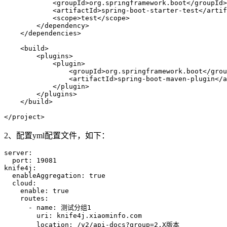
            <
groupId
>
org.springframework.boot
</
groupId
>
            <
artifactId
>
spring-boot-starter-test
</
artif
            <
scope
>
test
</
scope
>
        </
dependency
>
    </
dependencies
>
    <
build
>
        <
plugins
>
            <
plugin
>
                <
groupId
>
org.springframework.boot
</
grou
                <
artifactId
>
spring-boot-maven-plugin
</
a
            </
plugin
>
        </
plugins
>
    </
build
>
</
project
>
2、配置yml配置文件，如下：
server
:
  port
:
 19081
knife4j
:
  enableAggregation
:
 true
  cloud
:
    enable
:
 true
    routes
:
      - 
name
:
 测试分组1
        uri
:
 knife4j.xiaominfo.com
        location
:
 /v2/api-docs?group=2.X版本