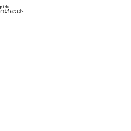
pId
>
rtifactId
>