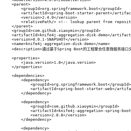
    <
parent
>
        <
groupId
>
org.springframework.boot
</
groupId
>
        <
artifactId
>
spring-boot-starter-parent
</
artifac
        <
version
>
2.4.0
</
version
>
        <
relativePath
/>
 <!-- lookup parent from reposit
    </
parent
>
    <
groupId
>
com.github.xiaoymin
</
groupId
>
    <
artifactId
>
knife4j-aggregation-disk-demo
</
artifact
    <
version
>
0.0.1-SNAPSHOT
</
version
>
    <
name
>
knife4j-aggregation-disk-demo
</
name
>
    <
description
>
通过基于Spring Boot的工程聚合任意微服务接口
    <
properties
>
        <
java.version
>
1.8
</
java.version
>
    </
properties
>
    <
dependencies
>
        <
dependency
>
            <
groupId
>
org.springframework.boot
</
groupId
>
            <
artifactId
>
spring-boot-starter-web
</
artifa
        </
dependency
>
        <
dependency
>
            <
groupId
>
com.github.xiaoymin
</
groupId
>
            <
artifactId
>
knife4j-aggregation-spring-boo
            <
version
>
2.0.8
</
version
>
        </
dependency
>
        <
dependency
>