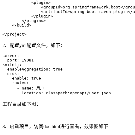
            <
plugin
>
                <
groupId
>
org.springframework.boot
</
grou
                <
artifactId
>
spring-boot-maven-plugin
</
a
            </
plugin
>
        </
plugins
>
    </
build
>
</
project
>
2、配置yml配置文件，如下：
server
:
  port
:
 19081
knife4j
:
  enableAggregation
:
 true
  disk
:
    enable
:
 true
    routes
:
      - 
name
:
 用户
        location
:
 classpath:openapi/user.json
工程目录如下图：
3、启动项目，访问doc.html进行查看，效果图如下