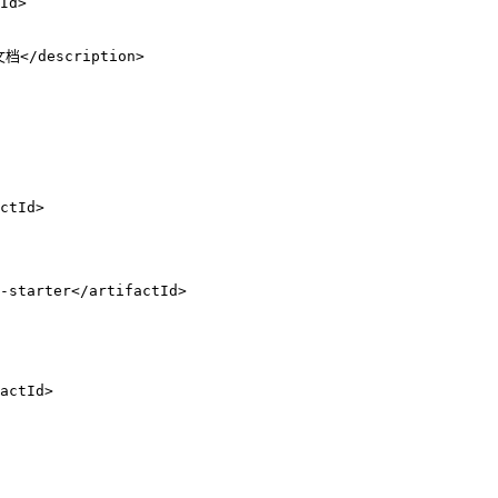
Id
>
文档
</
description
>
ctId
>
t-starter
</
artifactId
>
actId
>